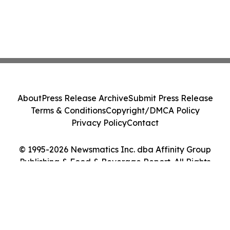
About
Press Release Archive
Submit Press Release
Terms & Conditions
Copyright/DMCA Policy
Privacy Policy
Contact
© 1995-2026 Newsmatics Inc. dba Affinity Group
Publishing & Food & Beverage Report. All Rights
Reserved.
Cookie Settings / Your Privacy Choices