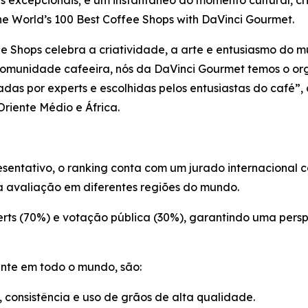
s excepcionais; é um instantâneo do momento cultural, cri
e World’s 100 Best Coffee Shops with DaVinci Gourmet
.
ee Shops
celebra a criatividade, a arte e entusiasmo do 
comunidade cafeeira, nós da DaVinci Gourmet temos o org
adas por experts e escolhidas pelos entusiastas do café”,
riente Médio e África.
resentativo, o ranking conta com um jurado internacional 
a avaliação em diferentes regiões do mundo.
erts (70%) e votação pública (30%), garantindo uma persp
ente em todo o mundo, são:
 consistência e uso de grãos de alta qualidade.