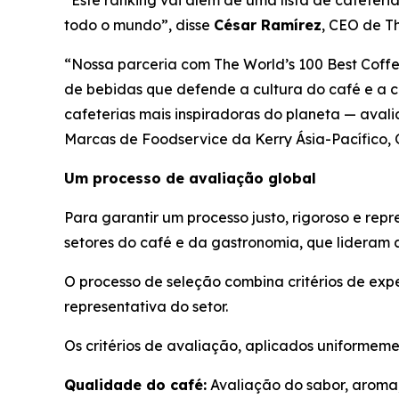
“Este ranking vai além de uma lista de cafeteria
todo o mundo”, disse
César Ramírez
, CEO
de Th
“Nossa parceria com
The World’s 100 Best Coff
de bebidas que defende a cultura do café e a 
cafeterias mais inspiradoras do planeta — avali
Marcas de Foodservice da Kerry Ásia-Pacífico, O
Um processo de avaliação global
Para garantir um processo justo, rigoroso e rep
setores do café e da gastronomia, que lideram 
O processo de seleção combina critérios de exp
representativa do setor.
Os critérios de avaliação, aplicados uniformem
Qualidade do café:
Avaliação do sabor, aroma,