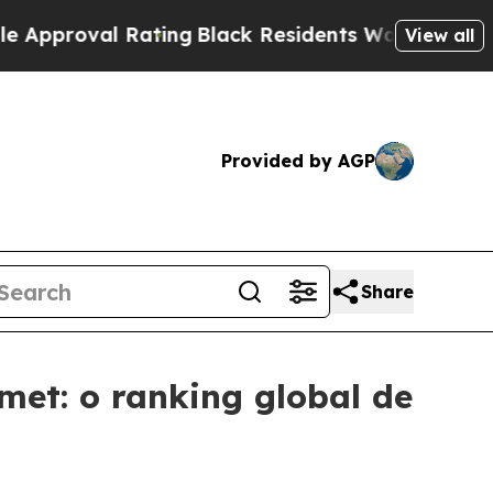
al Rating
Black Residents Warned of Abusive Cops
View all
Provided by AGP
Share
met: o ranking global de