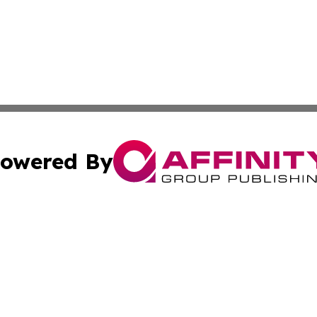
owered By
ubmit Press Release
Terms & Conditions
Copyright/DMCA
nc. dba Affinity Group Publishing & Food & Beverage Repo
Cookie Settings / Your Privacy Choices