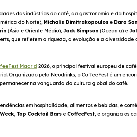
dades das indústrias do café, da gastronomia e da hospit
mérica do Norte),
Michalis Dimitrakopoulos
e
Dara Sa
rin
(Ásia e Oriente Médio),
Jack Simpson
(Oceania) e
Jo
erts, que refletem a riqueza, a evolução e a diversidade
feeFest Madrid
2026, o principal festival europeu de caf
rid. Organizado pela Neodrinks, o CoffeeFest é um encont
m permanecer na vanguarda da cultura global do café.
dências em hospitalidade, alimentos e bebidas, e comérci
l Week
,
Top Cocktail Bars
e
CoffeeFest
, e organiza os c