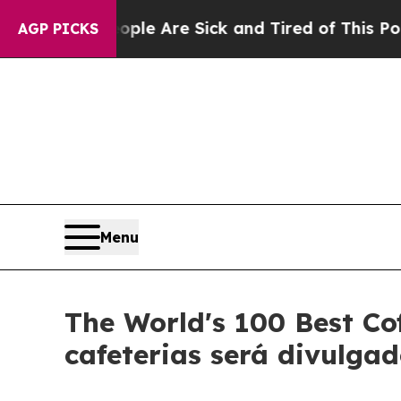
 “People Are Sick and Tired of This Politics of H
AGP PICKS
Menu
The World's 100 Best Co
cafeterias será divulga