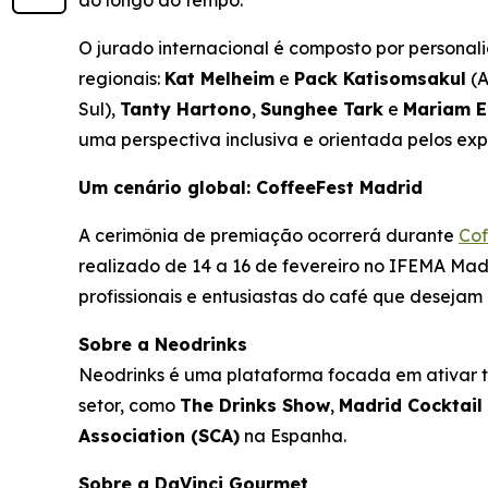
ao longo do tempo.
O jurado internacional é composto por personali
regionais:
Kat Melheim
e
Pack Katisomsakul
(A
Sul),
Tanty Hartono
,
Sunghee Tark
e
Mariam E
uma perspectiva inclusiva e orientada pelos exp
Um cenário global: CoffeeFest Madrid
A cerimônia de premiação ocorrerá durante
Cof
realizado de 14 a 16 de fevereiro no IFEMA Mad
profissionais e entusiastas do café que deseja
Sobre a Neodrinks
Neodrinks é uma plataforma focada em ativar ten
setor, como
The Drinks Show
,
Madrid Cocktai
Association (SCA)
na Espanha.
Sobre a DaVinci Gourmet