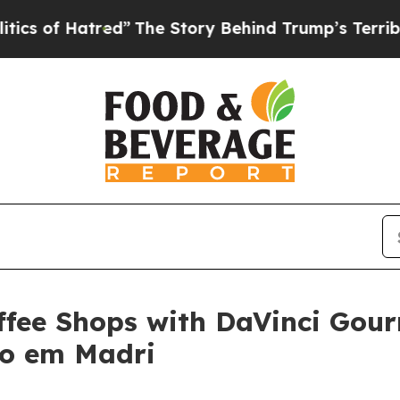
atred”
The Story Behind Trump’s Terrible Approv
ffee Shops with DaVinci Gour
do em Madri