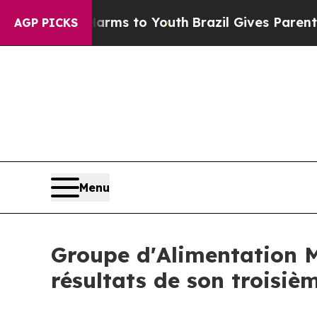
 Abate Harms to Youth
Brazil Gives Parents Socia
AGP PICKS
Menu
Groupe d'Alimentation M
résultats de son troisiè