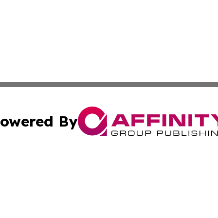
owered By
ubmit Press Release
Terms & Conditions
Copyright/DMCA
nc. dba Affinity Group Publishing & Food & Beverage Repo
Cookie Settings / Your Privacy Choices