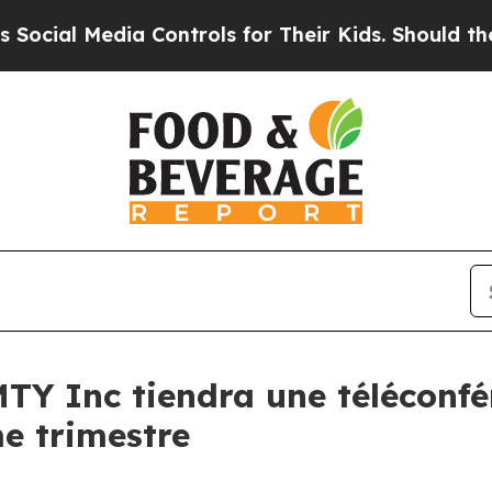
l Media Controls for Their Kids. Should the US?
T
TY Inc tiendra une téléconfé
me trimestre