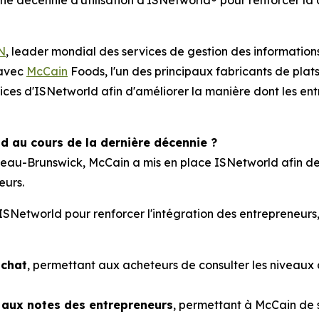
e décennie d'utilisation d'ISNetworld® pour renforcer la 
N
, leader mondial des services de gestion des informations 
 avec
McCain
Foods, l'un des principaux fabricants de plat
vices d'ISNetworld afin d'améliorer la manière dont les entr
d au cours de la dernière décennie ?
veau-Brunswick, McCain a mis en place ISNetworld afin de
eurs.
d'ISNetworld pour renforcer l'intégration des entrepreneurs
achat
, permettant aux acheteurs de consulter les niveaux
 aux notes des entrepreneurs
, permettant à McCain de